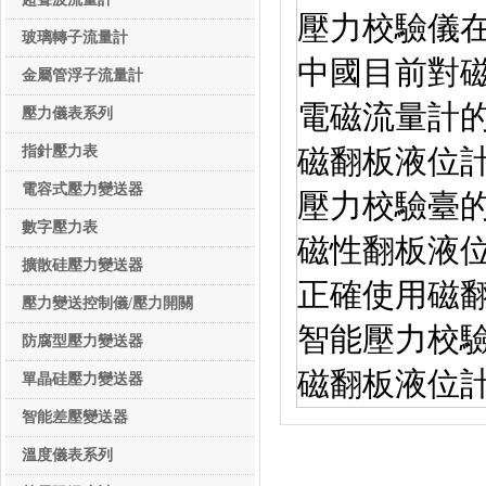
壓力校驗儀
玻璃轉子流量計
中國目前對
金屬管浮子流量計
電磁流量計
壓力儀表系列
壓力儀表系列
指針壓力表
磁翻板液位
電容式壓力變送器
壓力校驗臺
數字壓力表
磁性翻板液
擴散硅壓力變送器
正確使用磁
壓力變送控制儀/壓力開關
智能壓力校
防腐型壓力變送器
磁翻板液位
單晶硅壓力變送器
智能差壓變送器
溫度儀表系列