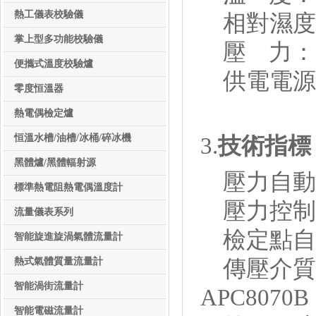
熱工儀表校驗儀
相對濕度：
掌上型多功能校驗儀
壓 力：(0
便攜式溫度校驗爐
供電電源：
零度恒溫器
熱電偶檢定爐
恒溫水槽/油槽/冰桶/碎冰機
3.
技術指標
黑體爐/黑體輻射源
壓力自動發
標準熱電阻熱電偶溫度計
壓力控制波動
流量儀表系列
檢定點自動
流量儀表系列
智能旋進旋渦氣體流量計
熱式氣體質量流量計
傳壓介質 二
智能渦街流量計
APC8070B
智能電磁流量計