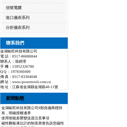
電線電纜系列
信號電纜
進口儀表系列
進口儀表系列
分析儀表系列
分析儀表系列
聯系我們
金湖歐旺科技有限公司
電 話：0517-86686844
聯系人：張經理
手 機：15952326780
Q Q ：1978360400
傳 真：0517-83304048
網 址：
www.cpowertools.com.cn
地 址：江蘇省金湖縣金湖路48-11號
新聞動態
金湖歐旺科技有限公司9類堯儀商標持
有，明確授權邊界
使用智能差壓變送器注意事項
磁性翻板液位計的制造商會告訴您磁性