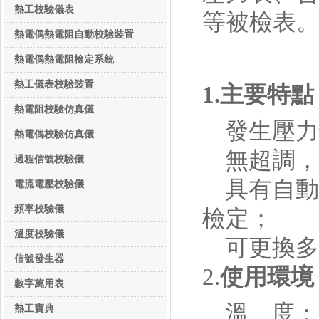
熱工校驗儀表
等被檢表
熱工校驗儀表
熱電偶熱電阻自動校驗裝置
熱電偶熱電阻檢定系統
熱工儀表校驗裝置
1.
主要特點
熱電阻校驗仿真儀
發生壓力
熱電偶校驗仿真儀
無超調，
過程信號校驗儀
具有自動
電流電壓校驗儀
頻率校驗儀
檢定；
溫度校驗儀
可更換多
信號發生器
2.
使用環境
數字萬用表
溫 度：(
熱工寶典