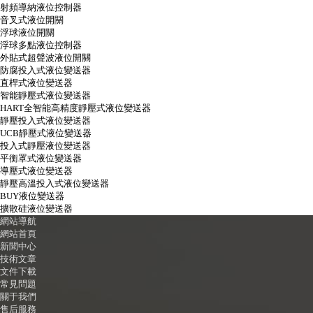
射頻導納液位控制器
音叉式液位開關
浮球液位開關
浮球多點液位控制器
外貼式超聲波液位開關
防腐投入式液位變送器
直桿式液位變送器
智能靜壓式液位變送器
HART全智能高精度靜壓式液位變送器
靜壓投入式液位變送器
UCB靜壓式液位變送器
投入式靜壓液位變送器
平衡罩式液位變送器
導壓式液位變送器
靜壓高溫投入式液位變送器
BUY液位變送器
擴散硅液位變送器
網站導航
網站首頁
新聞中心
技術文章
文件下載
常見問題
關于我們
售后服務