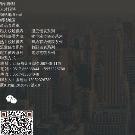
營銷網絡
人才招聘
網站地圖xml
網站地圖
產品直通車
壓力校驗儀表
溫度儀表系列
校驗臺壓力源
物位液位儀表系列
熱工校驗儀表
無紙有紙儀表系列
流量儀表系列
數顯儀表系列
壓力儀表系列
電線電纜系列
聯系方式
地 址：江蘇省金湖縣金湖路48-11號
電 話：0517-86686844 15952326780
傳 真：0517-83304048
聯系人：張經理 15952326780
蘇ICP備12020497號-10