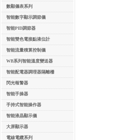
數顯儀表系列
數顯儀表系列
智能數字顯示調節儀
智能PID調節器
智能雙色電接點液位計
智能流量積算控制儀
WB系列智能溫度變送器
智能配電器調理器隔離柵
閃光報警器
智能手操器
手持式智能操作器
智能液晶顯示儀
大屏顯示器
電線電纜系列