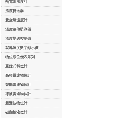
溫度儀表系列
熱電阻溫度計
溫度變送器
雙金屬溫度計
溫度遠傳監測儀
溫度變送控制儀
就地溫度數字顯示儀
物位液位儀表系列
物位液位儀表系列
重錘式料位計
高頻雷達物位計
智能雷達物位計
導波雷達物位計
超聲波物位計
磁翻板液位計