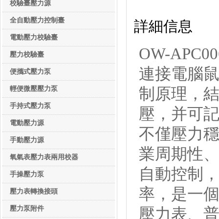
校驗臺壓力源
校驗臺壓力源
全自動壓力控制臺
詳細信息
電動壓力校驗臺
OW-AP
壓力校驗臺
連接電腦
便攜式壓力泵
輕便微壓壓力泵
制原理，
手持式壓力泵
壓，并可
電動壓力源
不僅壓力
手動壓力源
業周期性
氧氣表壓力表兩用校器
自動控制
手操壓力泵
率，是一
壓力表轉換接頭
壓力泵附件
壓力表、