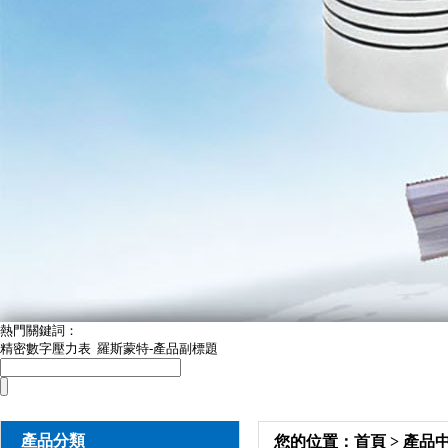
熱門關鍵詞：
精密數字壓力表
羅斯蒙特-產品副標題
產品分類
您的位置：
首頁
>
產品