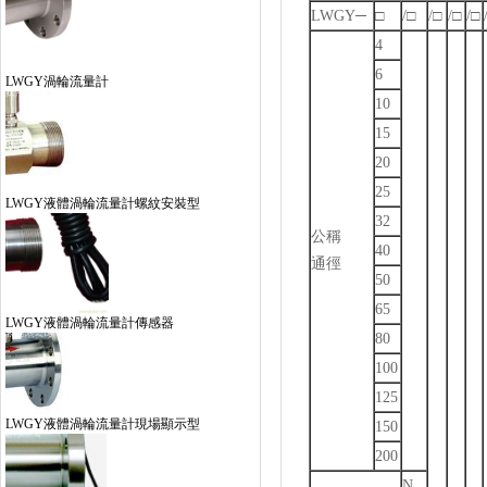
LWGY─
□
/□
/□
/□
/□
4
6
LWGY渦輪流量計
10
15
20
25
LWGY液體渦輪流量計螺紋安裝型
32
公稱
40
通徑
50
65
LWGY液體渦輪流量計傳感器
80
100
125
LWGY液體渦輪流量計現場顯示型
150
200
N