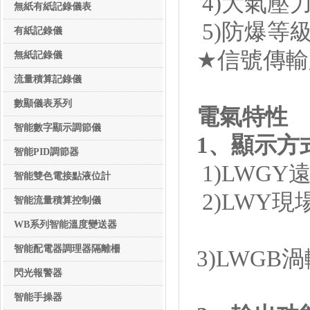
4)大氣壓力:
無紙有紙記錄儀表
5)防爆等級:
無紙有紙記錄儀表
有紙記錄儀
★信號傳輸
無紙記錄儀
流量積算記錄儀
數顯儀表系列
電氣特性
數顯儀表系列
智能數字顯示調節儀
1
、顯示方式
智能PID調節器
1)LWGY
智能雙色電接點液位計
2)LWY現
智能流量積算控制儀
7位LC
WB系列智能溫度變送器
智能配電器調理器隔離柵
3)LWGB
閃光報警器
智能手操器