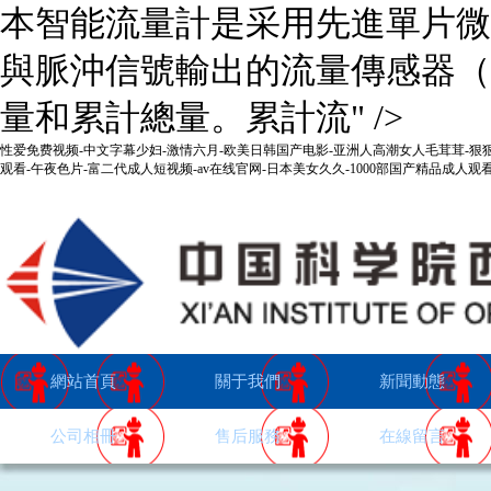
本智能流量計是采用先進單片微
與脈沖信號輸出的流量傳感器（
量和累計總量。累計流" />
性爱免费视频-中文字幕少妇-激情六月-欧美日韩国产电影-亚洲人高潮女人毛茸茸-狠
观看-午夜色片-富二代成人短视频-av在线官网-日本美女久久-1000部国产精品成人
設為首頁
|
加入收藏
|
返回首頁
網站首頁
關于我們
新聞動態
公司相冊
售后服務
在線留言