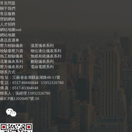
常見問題
關于我們
售后服務
營銷網絡
人才招聘
網站地圖xml
網站地圖
產品直通車
壓力校驗儀表
溫度儀表系列
校驗臺壓力源
物位液位儀表系列
熱工校驗儀表
無紙有紙儀表系列
流量儀表系列
數顯儀表系列
壓力儀表系列
電線電纜系列
聯系方式
地 址：江蘇省金湖縣金湖路48-11號
電 話：0517-86686844 15952326780
傳 真：0517-83304048
聯系人：張經理 15952326780
蘇ICP備12020497號-10