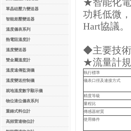
★智能化
單晶硅壓力變送器
功耗低微，
智能差壓變送器
Hart協議。
溫度儀表系列
溫度儀表系列
熱電阻溫度計
◆主要技
溫度變送器
★流量計規
雙金屬溫度計
溫度遠傳監測儀
執行標準
溫度變送控制儀
儀表口徑及連接方式
就地溫度數字顯示儀
精度等級
物位液位儀表系列
量程比
物位液位儀表系列
重錘式料位計
傳感器材質
使用條件
高頻雷達物位計