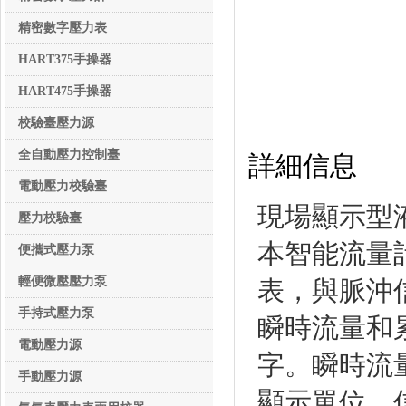
精密數字壓力表
HART375手操器
HART475手操器
校驗臺壓力源
校驗臺壓力源
全自動壓力控制臺
詳細信息
電動壓力校驗臺
現場顯示型
壓力校驗臺
本智能流量
便攜式壓力泵
輕便微壓壓力泵
表，與脈沖
手持式壓力泵
瞬時流量和
電動壓力源
字。瞬時流
手動壓力源
顯示單位。信