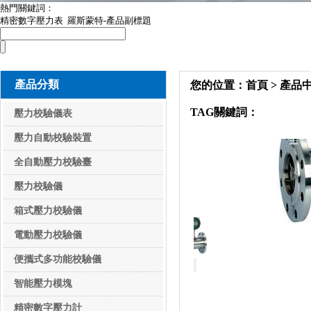
熱門關鍵詞：
精密數字壓力表
羅斯蒙特-產品副標題
產品分類
您的位置：
首頁
>
產品
TAG關鍵詞：
輪流量計
壓力校驗儀表
壓力校驗儀表
壓力自動校驗裝置
全自動壓力校驗臺
壓力校驗儀
箱式壓力校驗儀
電動壓力校驗儀
便攜式多功能校驗儀
智能壓力模塊
精密數字壓力計