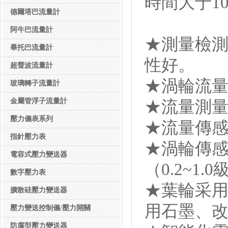
時間大于1
德爾塔巴流量計
阿牛巴流量計
★測量檢
畢托巴流量計
性好。
超聲波流量計
★渦輪流量計
玻璃轉子流量計
金屬管浮子流量計
★流量測量
壓力儀表系列
★流量傳
壓力儀表系列
指針壓力表
★渦輪傳
電容式壓力變送器
（0.2~
數字壓力表
★葉輪采
擴散硅壓力變送器
用石墨、
壓力變送控制儀/壓力開關
防腐型壓力變送器