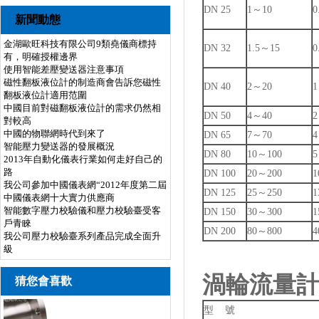
DN 25
1～10
0
新聞動態
金湖歐旺科技有限公司9類堯儀商標持
DN 32
1.5～15
0
有，明確授權邊界
使用智能差壓變送器注意事項
磁性翻板液位計的制造商會告訴您磁性
DN 40
2～20
1
翻板液位計適用范圍
中國目前對磁翻板液位計的需求仍然相
DN 50
4～40
2
對較高
中國的物聯網時代到來了
DN 65
7～70
4
智能壓力變送器的發展概況
DN 80
10～100
5
2013年自動化儀表行業如何走好自己的
路
DN 100
20～200
1
我公司參加中國儀表網“2012年度第二屆
DN 125
25～250
1
中國儀表網十大實力供應商
智能數字壓力校驗儀和壓力校驗臺受客
DN 150
30～300
1
戶青睞
DN 200
80～800
4
我公司壓力校驗臺系列產品完成全面升
級
渦輪流量
猜您會喜歡
型 號