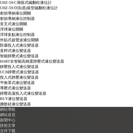
UHZ-59/C側裝式磁翻柱液位計
UHZ-59/D頂(底)裝型磁翻柱液位計
射頻導納液位開關
射頻導納液位控制器
音叉式液位開關
浮球液位開關
浮球多點液位控制器
外貼式超聲波液位開關
防腐投入式液位變送器
直桿式液位變送器
智能靜壓式液位變送器
HART全智能高精度靜壓式液位變送器
靜壓投入式液位變送器
UCB靜壓式液位變送器
投入式靜壓液位變送器
平衡罩式液位變送器
導壓式液位變送器
靜壓高溫投入式液位變送器
BUY液位變送器
擴散硅液位變送器
網站導航
網站首頁
新聞中心
技術文章
文件下載