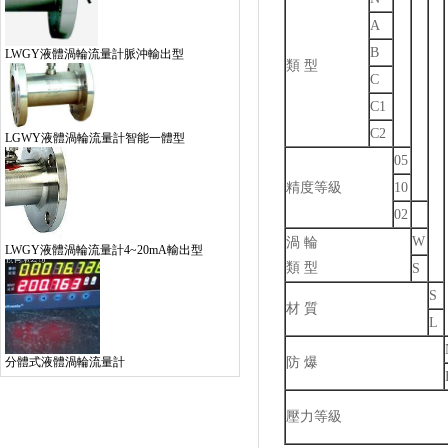
A
B
LWGY液體渦輪流量計脈沖輸出型
類 型
C
C1
C2
LGWY液體渦輪流量計智能一體型
05
精度等級
10
02
W
渦 輪
LWGY液體渦輪流量計4~20mA輸出型
類 型
S
S
材 質
L
防 爆
分體式液體渦輪流量計
壓力等級