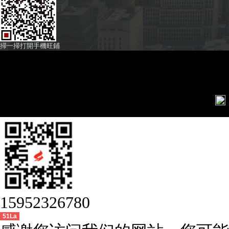
掃一掃打開手機旺鋪
聲明：產品外觀以
公司主要經營:壓
15952326780
51La