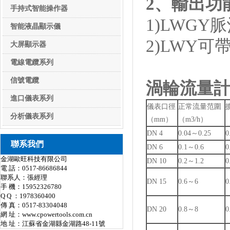
2
、輸出功能
手持式智能操作器
1)LWGY
智能液晶顯示儀
2)LWY可
大屏顯示器
電線電纜系列
電線電纜系列
信號電纜
渦輪流量
進口儀表系列
儀表口徑
正常流量范圍
進口儀表系列
分析儀表系列
（mm）
（m3/h）
DN 4
0.04～0.25
0
分析儀表系列
聯系我們
DN 6
0.1～0.6
0
金湖歐旺科技有限公司
DN 10
0.2～1.2
0
電 話：0517-86686844
聯系人：張經理
DN 15
0.6～6
0
手 機：15952326780
Q Q ：1978360400
傳 真：0517-83304048
DN 20
0.8～8
0
網 址：
www.cpowertools.com.cn
地 址：江蘇省金湖縣金湖路48-11號