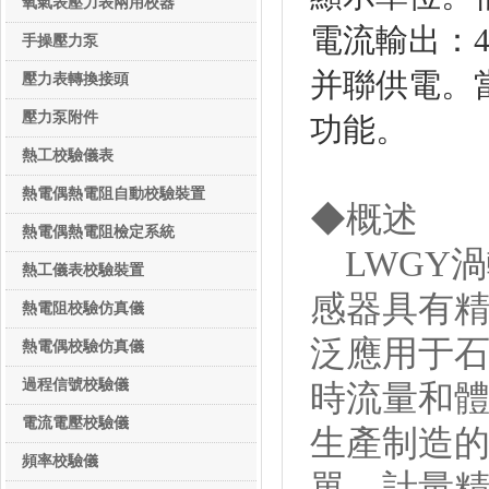
氧氣表壓力表兩用校器
電流輸出：4
手操壓力泵
并聯供電。
壓力表轉換接頭
壓力泵附件
功能。
熱工校驗儀表
熱工校驗儀表
熱電偶熱電阻自動校驗裝置
◆概述
熱電偶熱電阻檢定系統
LWGY
熱工儀表校驗裝置
感器具有
熱電阻校驗仿真儀
泛應用于
熱電偶校驗仿真儀
過程信號校驗儀
時流量和體
電流電壓校驗儀
生產制造
頻率校驗儀
單，計量