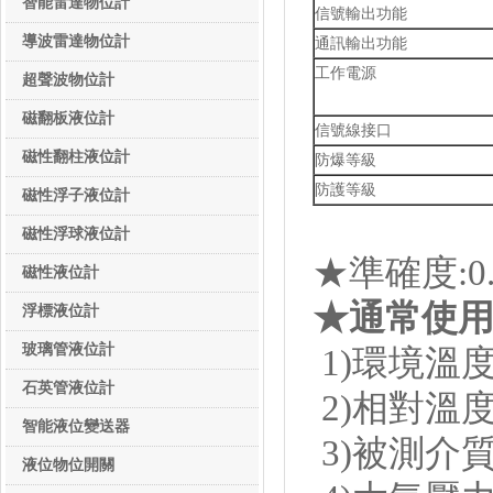
智能雷達物位計
信號輸出功能
導波雷達物位計
通訊輸出功能
工作電源
超聲波物位計
磁翻板液位計
信號線接口
磁性翻柱液位計
防爆等級
防護等級
磁性浮子液位計
磁性浮球液位計
★準確度:0.
磁性液位計
★
通常
使用
浮標液位計
玻璃管液位計
1)環境溫度-
石英管液位計
2)相對溫度
智能液位變送器
3)被測介質溫
液位物位開關