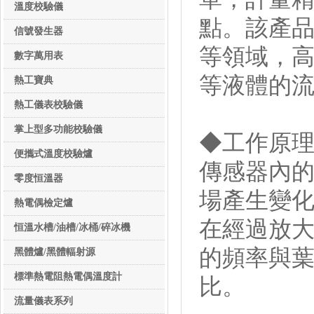
溫度校驗儀
點。該產
信號發生器
等領域，
數字萬用表
等液體的
熱工寶典
熱工儀表校驗儀
掌上型多功能校驗儀
◆工作原
便攜式溫度校驗爐
傳感器內
零度恒溫器
場產生變
熱電偶檢定爐
在經過放
恒溫水槽/油槽/冰桶/碎冰機
的頻率與
黑體爐/黑體輻射源
標準熱電阻熱電偶溫度計
比。
流量儀表系列